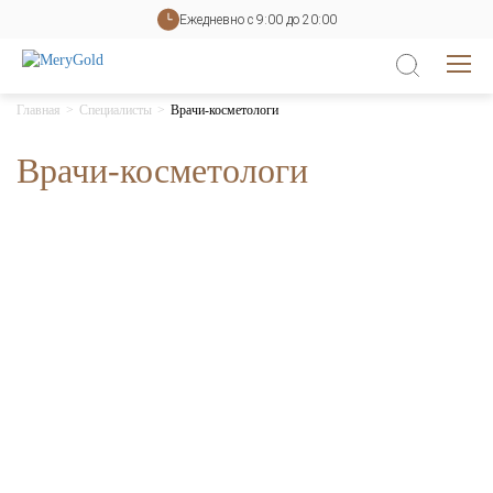
Ежедневно с 9:00 до 20:00
Главная
Специалисты
Врачи-косметологи
Врачи-косметологи
Врачи-косметологи (6)
Косметологи (4)
Эстеты по телу (3)
Парикмахеры (6)
ул. Костычева, 68
+7 (4832) 40-10-20
Мастера ногтевого сервиса (1)
Администраторы (3)