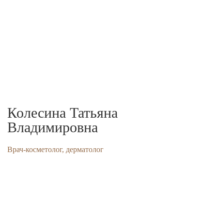
пл.Партизан, 1
+7 (4832) 40-11-00
Колесина Татьяна
Л
Владимировна
В
Врач-косметолог, дерматолог
Об
Д